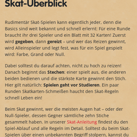
Skat-Überblick
Rudimentär Skat-Spielen kann eigentlich jeder, denn die
Basics sind weit bekannt und schnell erlernt: Für eine Runde
braucht ihr drei Spieler und ein Blatt mit 32 Karten! Zuerst
wird
gegeben
, dann
gereizt
– und wer das Reizen gewinnt,
wird Alleinspieler und legt fest, was für ein Spiel gespielt
wird: Farbe, Grand oder Null.
Dabei solltest du darauf achten, nicht zu hoch zu reizen!
Danach beginnt das
Stechen
: einer spielt aus, die anderen
beiden bedienen und die stärkste Karte gewinnt den Stich.
Hier gilt natürlich:
Spielen geht vor Studieren
. Ein paar
Runden Skatkarten-Schmeißen haucht den Skat-Regeln
schnell Leben ein!
Beim Skat gewinnt, wer die meisten Augen hat – oder der
Null-Spieler, dessen Gegner sämtliche zehn Stiche
gesammelt haben. In unserer
Skat-Anleitung
findest du den
Spiel-Ablauf und alle Regeln im Detail. Solltest du beim Skat-
Spielen über einen unbekannten Begriff stolpern, kannst du