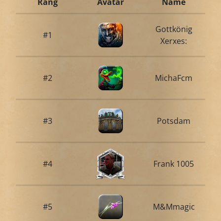
Rang
Avatar
Name
Gottkönig
#1
Xerxes:
#2
MichaFcm
#3
Potsdam
#4
Frank 1005
#5
M&Mmagic