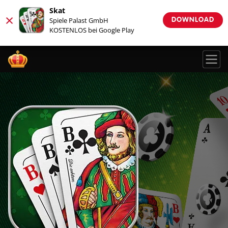
Skat
×
Spiele Palast GmbH
DOWNLOAD
KOSTENLOS bei Google Play