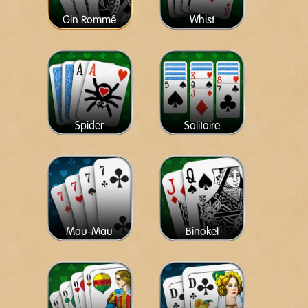
Gin Rommé
Whist
Spider
Solitaire
Mau-Mau
Binokel