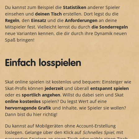
Du kannst zum Beispiel die
Statistiken
anderer Spieler
einsehen und
deinen Tisch
erstellen. Dort legst du die
Regeln
, den
Einsatz
und die
Anforderungen
an deine
Mitspieler fest. Vielleicht lernst du durch
die Sonderregeln
neue Varianten kennen, die dir durch ihre Dynamik neuen
Spaß bringen!
Einfach losspielen
Skat online spielen ist kostenlos und bequem: Einsteiger wie
Skat-Profis können
jederzeit
und überall
entspannt spielen
oder es
sportlich angehen
. Willst du dabei sein und Skat
online kostenlos
spielen? Du legst Wert auf eine
hervorragende Grafik
und Inhalte, wie Spieler sie wollen?
Dann bist du hier richtig!
Du kannst auf Mobilgeräten ohne Account-Erstellung
loslegen. Gelange über den Klick auf
Schnelles Spiel
, mit
passenden Spielern an einen Tisch oder wähle einen Tisch